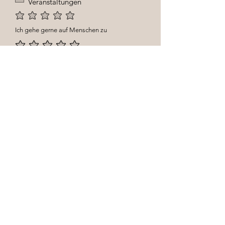
Veranstaltungen
e
l
d
Ich gehe gerne auf Menschen zu
Ich bezeichne mich als kommunikativen
Mensch
Meine Gastro und Service Erfahrung
Ich arbeite gerne bei Veranstaltungen und
mag Bankettservice
Falls du Gastroerfahrung hast,
was hast du vorher gemacht?
ABSENDEN