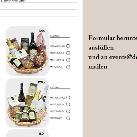
Formular herunte
ausfüllen
und an events@de
mailen