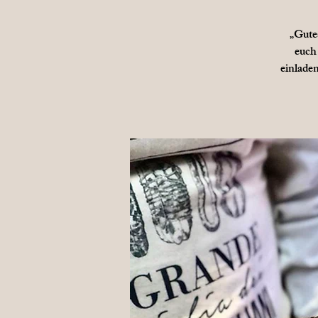
„Gute
euch 
einladen