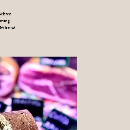
öchten
ostung
lfalt und