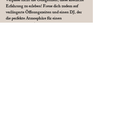
Verpasse nicht die Gelegenheit, diese köstliche 
Erfahrung zu erleben! Freue dich zudem auf 
verlängerte Öffnungszeiten und einen DJ, der 
die perfekte Atmosphäre für einen 
unvergesslichen Abend schafft.
Diese Veranstaltung teilen
Datenschutz
AGB
Impressum
INSTAGRAM & FACEBOOK