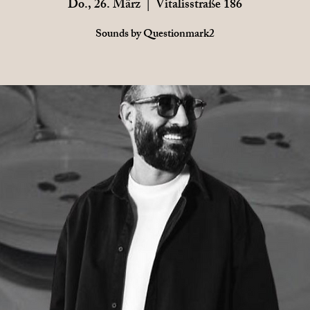
Do., 26. März
  |  
Vitalisstraße 186
Sounds by Questionmark2