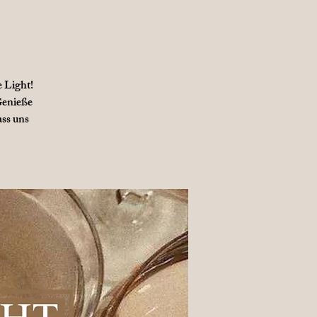
e Light!
Genieße
ass uns