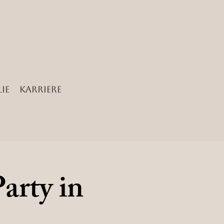
ie
Karriere
arty in